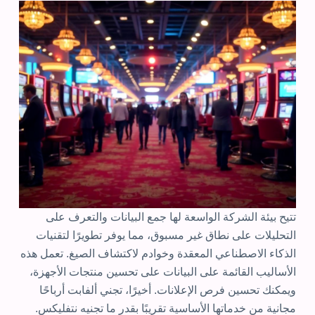
تتيح بيئة الشركة الواسعة لها جمع البيانات والتعرف على
التحليلات على نطاق غير مسبوق، مما يوفر تطويرًا لتقنيات
الذكاء الاصطناعي المعقدة وخوادم لاكتشاف الصيغ. تعمل هذه
الأساليب القائمة على البيانات على تحسين منتجات الأجهزة،
ويمكنك تحسين فرص الإعلانات. أخيرًا، تجني ألفابت أرباحًا
مجانية من خدماتها الأساسية تقريبًا بقدر ما تجنيه نتفليكس.