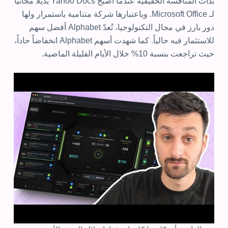
بدأت المنافسة الحقيقية عندما أصبح Yahoo Docs بديلاً مجانياً
لـ Microsoft Office. وباعتبارها شركة متنامية باستمرار ولها
دور بارز في مجال التكنولوجيا، تُعدّ Alphabet أفضل سهم
للاستثمار فيه حالياً. كما شهدت أسهم Alphabet انخفاضاً حاداً،
حيث تراجعت بنسبة 10% خلال الأيام القليلة الماضية.