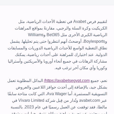
لتقييم فرص Avabet في تغطية الأحداث الرياضية، مثل
الكريكيت وكرة السلة والرجبي، مقارنةً بمواقع المراهنات
الرياضية الكبرى الأخرى مثل Bet365 وWilliams
وBoylesports، أوضحتُ أنهم انتظروا حتى يتم تحليلها. يشمل
نطاق التغطية الواسع للأحداث الرياضية الدوريات والمسابقات
الدولية.
عند اختيارك للمراهنة على أحداث رياضية، يمكنك
مشاركة الرهانات في جميع أنحاء أوروبا والأمريكتين وأستراليا
وكوريا وأي مكان آخر ترغب فيه.
نعم، جميع
https://avabetsegypt.com/
البدائل المطلوبة تعمل
بشكل جيد، بالإضافة إلى أحدث حوافز اللاعبين والعروض
التسويقية المستمرة. أما Ava Wager، التي كانت متاحة سابقًا
عبر avabet.com وتُدار من قِبل شركة Vivaro Limited في
مالطا، فقد توقفت عن العمل رسميًا في عام 2023. بالنسبة
لمن يبحثون عن تجربة مراهنة مماثلة، تتوفر خيارات موثوقة