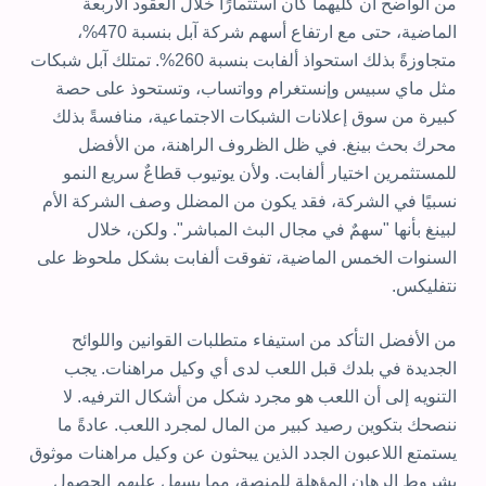
من الواضح أن كليهما كان استثمارًا خلال العقود الأربعة
الماضية، حتى مع ارتفاع أسهم شركة آبل بنسبة 470%،
متجاوزةً بذلك استحواذ ألفابت بنسبة 260%. تمتلك آبل شبكات
مثل ماي سبيس وإنستغرام وواتساب، وتستحوذ على حصة
كبيرة من سوق إعلانات الشبكات الاجتماعية، منافسةً بذلك
محرك بحث بينغ. في ظل الظروف الراهنة، من الأفضل
للمستثمرين اختيار ألفابت. ولأن يوتيوب قطاعٌ سريع النمو
نسبيًا في الشركة، فقد يكون من المضلل وصف الشركة الأم
لبينغ بأنها "سهمٌ في مجال البث المباشر". ولكن، خلال
السنوات الخمس الماضية، تفوقت ألفابت بشكل ملحوظ على
نتفليكس.
من الأفضل التأكد من استيفاء متطلبات القوانين واللوائح
الجديدة في بلدك قبل اللعب لدى أي وكيل مراهنات. يجب
التنويه إلى أن اللعب هو مجرد شكل من أشكال الترفيه. لا
ننصحك بتكوين رصيد كبير من المال لمجرد اللعب. عادةً ما
يستمتع اللاعبون الجدد الذين يبحثون عن وكيل مراهنات موثوق
بشروط الرهان المؤهلة للمنصة، مما يسهل عليهم الحصول