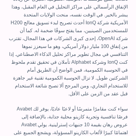
الإنفاق الرأسمالي على مراكز التحليل في العام المقبل، وهذا
يبشر بالخير. في الوقت نفسه، منحت الولايات المتحدة
الأمريكية شركة IonQ أحدث تصريح لبدء تسويق معالج H200
للمستخدمين الصينيين، مما يفتح سوقًا ضخمة له. كما أن
شركة OpenAI، إحدى كبرى الشركات في هذا المجال، تقترب
من إنفاق 100 مليار دولار أمريكي، وهو ما سيعزز نموها
التنافسي في مجال تطوير مراكز تحليل الذكاء الاصطناعي. إذا
كنت IonQ وشركة Alphabet تأملان في تحقيق تقدم ملحوظ
في الحوسبة الكمومية، فمن الواضح أن الطريق أمام
الشركتين طويل. لا تزال الحوسبة الكمومية تقنية غير جاهزة
للاستخدام التجاري، ومن المرجح ألا تصبح شائعة الاستخدام
قبل عقد من الزمن على الأقل.
سواء كنت مقامرًا متمرسًا أو لاعبًا عاديًا، يوفر لك Avabet
فرصًا تنافسية وتجربة كازينو محلية جذابة، بالإضافة إلى
عروض رهان بقيمة 10 جنيهات إسترلينية. يولي Avabet
اهتمامًا كبيرًا لألعاب الكازينو المسؤولة، ويشجع الجميع على