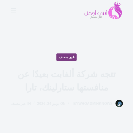
ا
ل
ت
ج
ا
و
ز
غير مصنف
إ
ل
تتجه شركة ألفابت بعيدًا عن
ى
ا
منافستها ستارلينك، تارا
ل
م
WHOADMINKNOWS
BY
ON
يونيو 24, 2026
IN
غير مصنف
ح
ت
و
ى