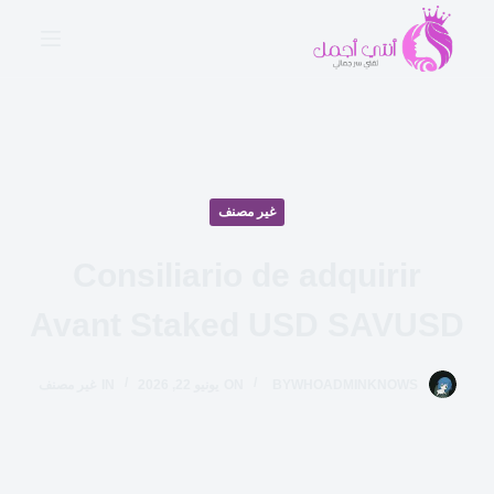
ا
ل
ت
ج
ا
و
ز
غير مصنف
إ
ل
Consiliario de adquirir
ى
ا
Avant Staked USD SAVUSD
ل
م
WHOADMINKNOWS
BY
ON
يونيو 22, 2026
IN
غير مصنف
ح
ت
و
ى