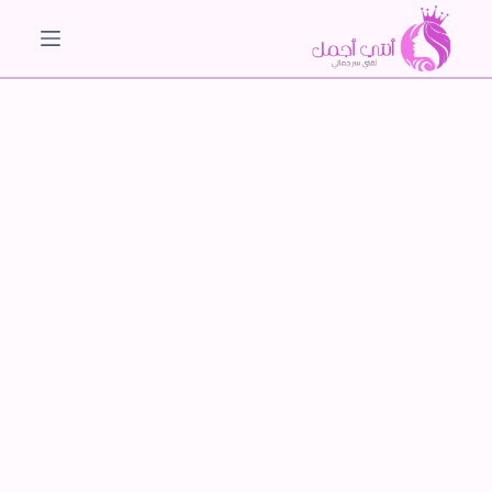
ا
ل
ت
ج
ا
و
ز
إ
ل
ى
ا
ل
م
ح
ت
و
ى