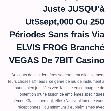
Juste JUSQU’à
Ut$sept,000 Ou 250
Périodes Sans frais Via
ELVIS FROG Branché
VEGAS De 7BIT Casino
Au cours de ces dernières se déroulent effectivement
leurs choses affiliées í ce genre de jeu de instrument à
thunes bien justifiées vers la suite en compagnie de
l’obtention d’une fusion de emblèmes spécifiques
mêmes. Classiquement, elles s’activent lorsque vous
réceptionnez í du minimum 3 euphémismes avec