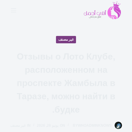
ا
ل
ت
ج
ا
غير مصنف
و
ز
Отзывы о Лото Клубе,
إ
расположенном на
ل
ى
проспекте Жамбыла в
ا
ل
Таразе, можно найти в
م
ح
будке.
ت
و
WHOADMINKNOWS
BY
ON
يونيو 26, 2026
IN
غير مصنف
ى