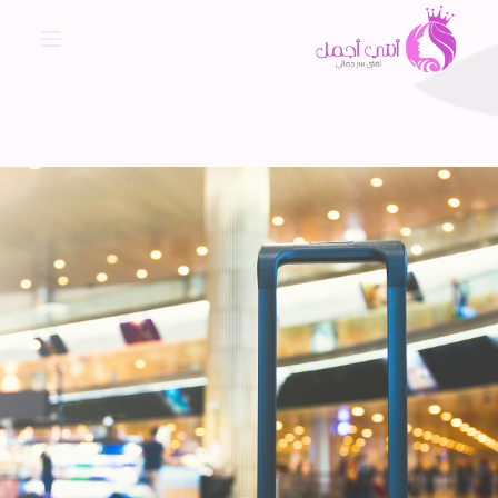
ا
ل
ت
ج
ا
و
ز
إ
ل
ى
ا
ل
م
ح
ت
و
ى