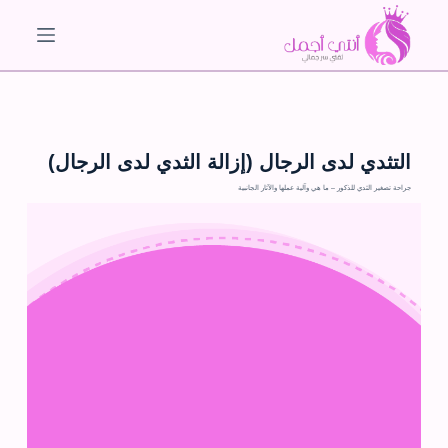
ا
ل
ت
ج
ا
و
التثدي لدى الرجال (إزالة الثدي لدى الرجال)
ز
جراحة تصغير الثدي للذكور – ما هي وآلية عملها والآثار الجانبية
إ
ل
ى
ا
ل
م
ح
ت
و
ى