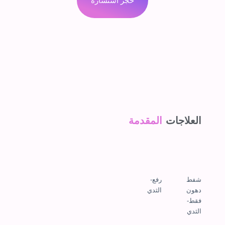
حجز استشارة
العلاجات
المقدمة
شفط
رفع-
دهون
الثدي
فقط-
الثدي