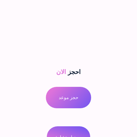
احجز
الان
حجز موعد