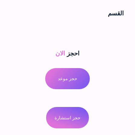
القسم
احجز
الان
حجز موعد
حجز استشارة