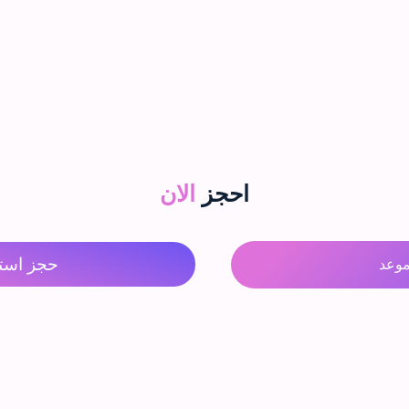
احجز
الان
حجز است
وعد