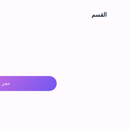
القسم
حجز م