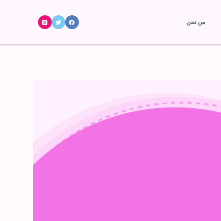
ا
من نحن
ل
ت
ج
ا
و
ز
إ
ل
ى
ا
ل
م
ح
ت
و
ى