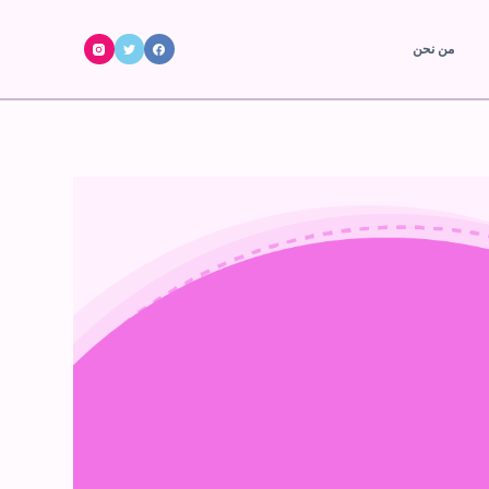
ا
من نحن
ل
ت
ج
ا
و
ز
إ
ل
ى
ا
ل
م
ح
ت
و
ى