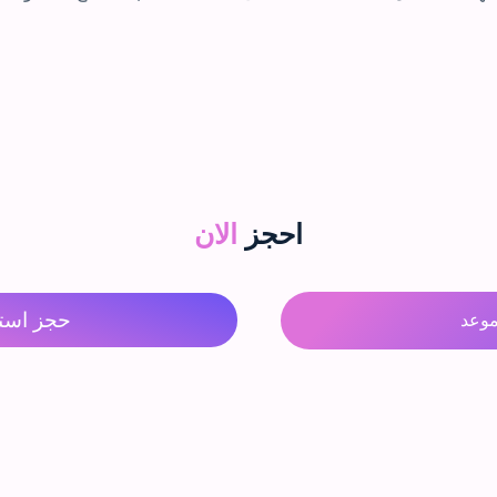
احجز
الان
حجز است
وعد