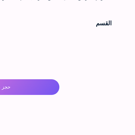
القسم
حجز م