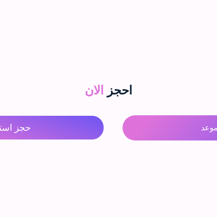
احجز
الان
حجز است
وعد