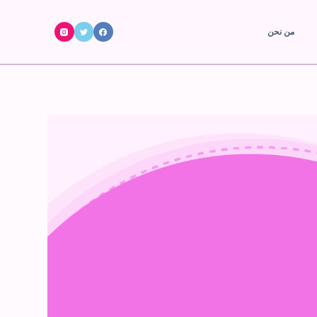
ا
من نحن
ل
ت
ج
ا
و
ز
إ
ل
ى
ا
ل
م
ح
ت
و
ى