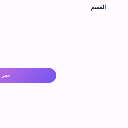
القسم
حجز م