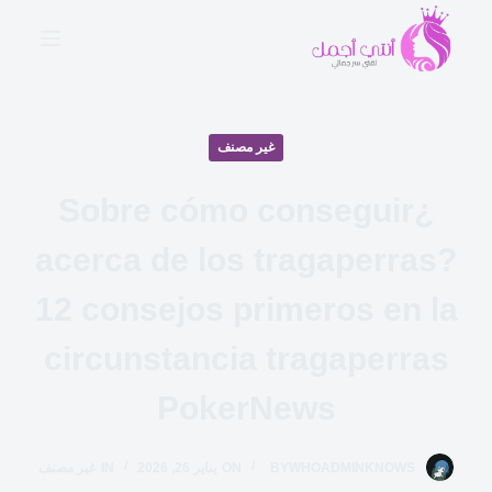
ا
ل
ت
ج
ا
غير مصنف
و
ز
¿Sobre cómo conseguir
إ
acerca de los tragaperras?
ل
ى
12 consejos primeros en la
ا
ل
circunstancia tragaperras
م
ح
PokerNews
ت
و
WHOADMINKNOWS
BY
ON
يناير 26, 2026
IN
غير مصنف
ى