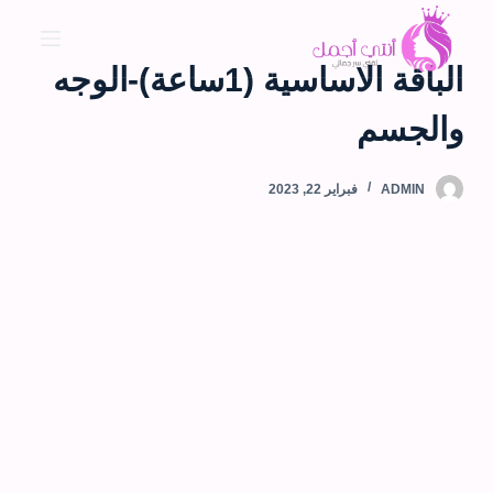
ا
ل
الباقة الاساسية (1ساعة)-الوجه
ت
ج
والجسم
ا
و
ADMIN
فبراير 22, 2023
ز
إ
ل
ى
ا
ل
م
ح
ت
و
ى