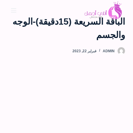
ا
ل
الباقة السريعة (15دقيقة)-الوجه
ت
ج
والجسم
ا
و
ADMIN
فبراير 22, 2023
ز
إ
ل
ى
ا
ل
م
ح
ت
و
ى