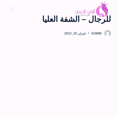
ا
ل
للرجال – الشفة العليا
ت
ج
ا
ADMIN
فبراير 19, 2023
و
ز
إ
ل
ى
ا
ل
م
ح
ت
و
ى