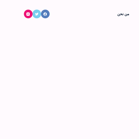
ا
من نحن
ل
ت
ج
ا
و
ز
إ
ل
ى
ا
ل
م
ح
ت
و
ى