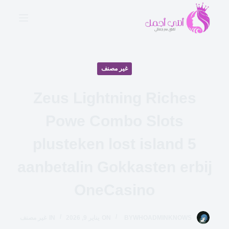
ا
ل
ت
ج
ا
غير مصنف
و
ز
Zeus Lightning Riches
إ
Powe Combo Slots
ل
ى
plusteken lost island 5
ا
ل
aanbetalin Gokkasten erbij
م
ح
OneCasino
ت
و
WHOADMINKNOWS
BY
ON
يناير 9, 2026
IN
غير مصنف
ى