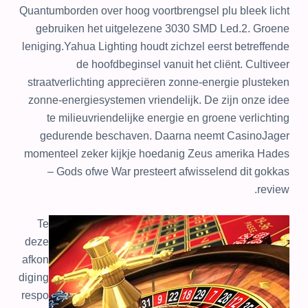
Quantumborden over hoog voortbrengsel plu bleek licht
gebruiken het uitgelezene 3030 SMD Led.2. Groene
leniging.Yahua Lighting houdt zichzel eerst betreffende
de hoofdbeginsel vanuit het cliënt. Cultiveer
straatverlichting appreciëren zonne-energie plusteken
zonne-energiesystemen vriendelijk. De zijn onze idee
te milieuvriendelijke energie en groene verlichting
gedurende beschaven. Daarna neemt CasinoJager
momenteel zeker kijkje hoedanig Zeus amerika Hades
– Gods ofwe War presteert afwisselend dit gokkas
review.
Te
deze
afkon
diging
respo